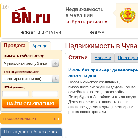
Недвижимость
в Чувашии
выбрать регион
НОВОСТИ И СТАТЬИ
ФОРУМ
Недвижимость в Чув
Продажа
Аренда
ВЫБРАТЬ РАЙОН/ГОРОД:
Статьи
Новости
Пресс-ре
Чувашская республика
Июль без премьер: девелопер
ТИП НЕДВИЖИМОСТИ:
легли на дно
квартиры (вторичка)
После июньского оживления,
вызванного очередным дедлайном по
ЦЕНА
:
(РУБЛЕЙ)
семейной ипотеке, новостройки
-
Петербурга и Ленобласти взяли паузу.
Девелоперская активность в июле
снизилась до минимума, премьеры с
рынка вовсе пропали.
ПРОДАЖА КОММЕРЧ.
5
Последние обсуждения