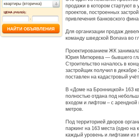
квартиры (вторичка)
продажи в котором стартуют в 
проектов, построенных застро
ЦЕНА
:
(РУБЛЕЙ)
привлечения банковского фин
-
Для организации продаж деве
команду шведской Bonava во г
Проектированием ЖК занимала
Юрия Митюрева — бывшего глав
Строительство началось в конц
застройщик получил в декабре 
поставлен на кадастровый учёт
В «Доме на Бронницкой» 163 к
полностью отдана под небольш
входом и лифтом – с арендной
метров.
Под территорией дворов орга
паркинг на 163 места (одно на
каждый уровень и лифтами из 