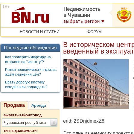
Недвижимость
в Чувашии
выбрать регион
НОВОСТИ И СТАТЬИ
ФОРУМ
В историческом цент
Последние обсуждения
введенный в эксплуа
Как проверить квартиру на
вторичке на "чистоту"?
Рынок недвижимости в кризис:
ждем снижения цен?
Брать дорогую ипотеку
сегодня или подождать?
Продажа
Аренда
ВЫБРАТЬ РАЙОН/ГОРОД:
erid: 2SDnjdmexZ8
Чувашская республика
ТИП НЕДВИЖИМОСТИ:
Это один из немногих проектов