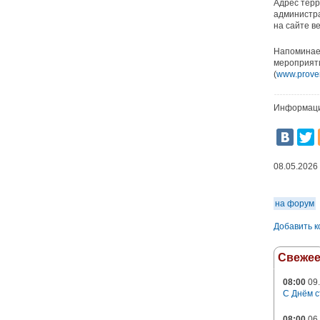
Адрес терр
администра
на сайте ве
Напоминаем
мероприяти
(
www.prover
Информаци
08.05.2026
на форум
Добавить 
Свеже
08:00
09.
С Днём с
08:00
06.