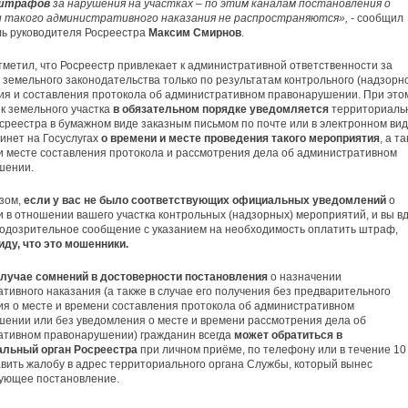
 штрафов
за нарушения на участках – по этим каналам постановления о
и такого административного наказания не распространяются», -
сообщил
ь руководителя Росреестра
Максим Смирнов
.
тметил, что Росреестр привлекает к административной ответственности за
земельного законодательства только по результатам контрольного (надзорно
я и составления протокола об административном правонарушении. При это
к земельного участка
в обязательном порядке уведомляется
территориаль
среестра в бумажном виде заказным письмом по почте или в электронном вид
инет на Госуслугах
о времени и месте проведения такого мероприятия
, а т
и месте составления протокола и рассмотрения дела об административном
шении.
зом,
если у вас не было соответствующих официальных уведомлений
о
 в отношении вашего участка контрольных (надзорных) мероприятий, и вы вд
одозрительное сообщение с указанием на необходимость оплатить штраф,
иду, что это мошенники.
случае сомнений в достоверности постановления
о назначении
тивного наказания (а также в случае его получения без предварительного
я о месте и времени составления протокола об административном
ении или без уведомления о месте и времени рассмотрения дела об
ативном правонарушении) гражданин всегда
может обратиться в
альный орган Росреестра
при личном приёме, по телефону или в течение 10
вить жалобу в адрес территориального органа Службы, который вынес
вующее постановление.