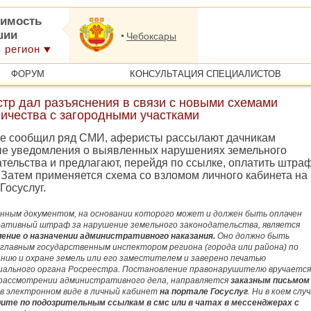
имость
шии
Чебоксары
 регион
ФОРУМ
КОНСУЛЬТАЦИЯ СПЕЦИАЛИСТОВ
стр дал разъяснения в связи с новыми схемами
ичества с загородными участками
ее сообщил ряд СМИ, аферисты рассылают дачникам
е уведомления о выявленных нарушениях земельного
тельства и предлагают, перейдя по ссылке, оплатить штраф
 Затем применяется схема со взломом личного кабинета на
Госуслуг.
нным документом, на основании которого может и должен быть оплачен
ативный штраф за нарушение земельного законодательства, является
ение о назначении административного наказания.
Оно должно быть
 главным государственным инспектором региона (города или района) по
нию и охране земель или его заместителем и заверено печатью
ального органа Росреестра. Постановление правонарушителю вручается
 рассмотрении административного дела, направляется
заказным письмом
 в электронном виде в личный кабинет
на портале Госуслуг
. Ни в коем слу
дите по подозрительным ссылкам в смс или в чатах в мессенджерах с