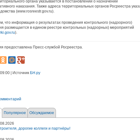
иториального органа указывается в постановлении о назначении
тивного наказания. Также адреса территориальных органов Росреестра ука
домства (www.rosreestr.gov.ru).
, что информация о результатах проведения контрольного (надзорного)
я размещается в едином реестре контрольных (надзорных) мероприятий
ki.gov.ru
).
я предоставлена Пресс-службой Росреестра.
 09:00 | Источник
БН.ру
комментарий
е
Популярное
Обсуждаемое
08.2026
троителя, дорогие коллеги и партнёры!
08.2026