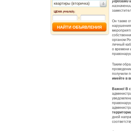
угрозами
квартиры (вторичка)
назначени
заместител
ЦЕНА
:
(РУБЛЕЙ)
-
Он также о
нарушения 
мероприяти
собственни
органом Ро
личный каб
о времени 
правонару
Таким обра
проведении
получили п
имейте в в
Важно! В 
администра
уведомлени
правонаруш
администр
территори
дней напра
соответст