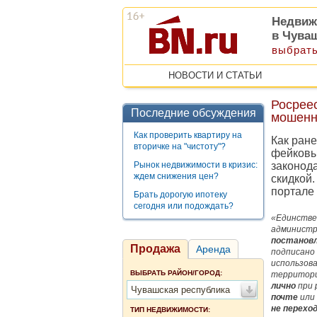
Недвиж
в Чува
выбрать
НОВОСТИ И СТАТЬИ
Росрее
Последние обсуждения
мошенн
Как проверить квартиру на
Как ран
вторичке на "чистоту"?
фейковы
Рынок недвижимости в кризис:
законода
ждем снижения цен?
скидкой.
портале 
Брать дорогую ипотеку
сегодня или подождать?
«Единстве
администр
постановл
Продажа
Аренда
подписано
использова
ВЫБРАТЬ РАЙОН/ГОРОД:
территори
лично
при
Чувашская республика
почте
или
не перехо
ТИП НЕДВИЖИМОСТИ: