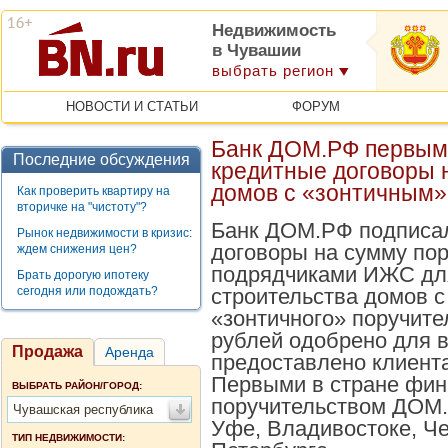
Недвижимость
в Чувашии
выбрать регион
НОВОСТИ И СТАТЬИ
ФОРУМ
Банк ДОМ.РФ первым 
Последние обсуждения
кредитные договоры 
домов с «зонтичным»
Как проверить квартиру на
вторичке на "чистоту"?
Банк ДОМ.РФ подписа
Рынок недвижимости в кризис:
договоры на сумму пор
ждем снижения цен?
подрядчиками ИЖС дл
Брать дорогую ипотеку
сегодня или подождать?
строительства домов 
«зонтичного» поручите
рублей одобрено для в
Продажа
Аренда
предоставлено клиент
Первыми в стране фин
ВЫБРАТЬ РАЙОН/ГОРОД:
поручительством ДОМ.
Чувашская республика
Уфе, Владивостоке, Че
ТИП НЕДВИЖИМОСТИ: