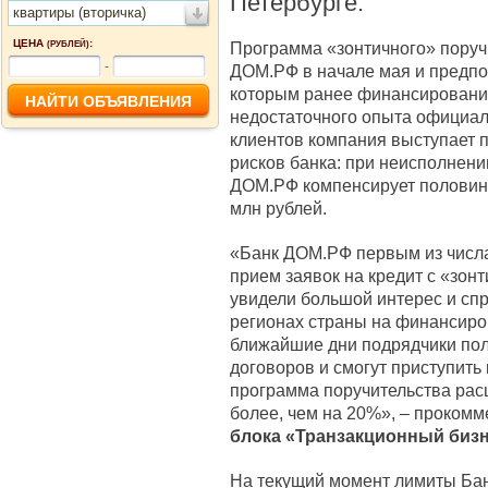
Петербурге.
квартиры (вторичка)
ЦЕНА
:
Программа «зонтичного» поруч
(РУБЛЕЙ)
-
ДОМ.РФ в начале мая и предпо
которым ранее финансирование
недостаточного опыта официаль
клиентов компания выступает п
рисков банка: при неисполнени
ДОМ.РФ компенсирует половину
млн рублей.
«Банк ДОМ.РФ первым из числа
прием заявок на кредит с «зон
увидели большой интерес и спр
регионах страны на финансиро
ближайшие дни подрядчики пол
договоров и смогут приступить
программа поручительства ра
более, чем на 20%», – проком
блока «Транзакционный биз
На текущий момент лимиты Ба