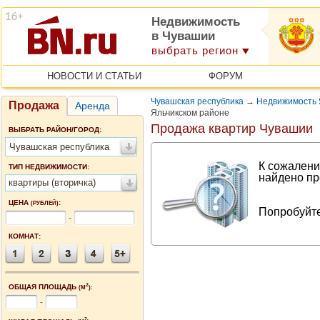
Недвижимость
в Чувашии
выбрать регион
НОВОСТИ И СТАТЬИ
ФОРУМ
Чувашская республика
→
Недвижимость 
Продажа
Аренда
Яльчикском районе
Продажа квартир Чувашии
ВЫБРАТЬ РАЙОН/ГОРОД:
Чувашская республика
К сожалени
ТИП НЕДВИЖИМОСТИ:
найдено пр
квартиры (вторичка)
ЦЕНА
:
(РУБЛЕЙ)
Попробуйте
-
КОМНАТ:
2
ОБЩАЯ ПЛОЩАДЬ
(М
):
-
2